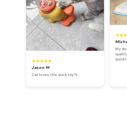
Mich
My dog
qualit
quickl
Jason M
Cat loves this duck toy🐾