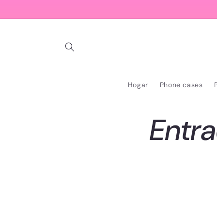
Ir
directamente
al contenido
Hogar
Phone cases
Entra