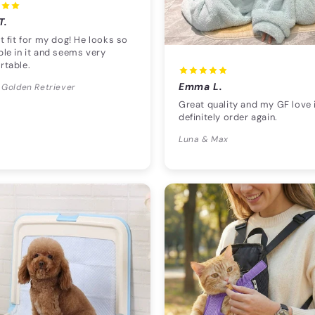
T.
t fit for my dog! He looks so
le in it and seems very
rtable.
Emma L.
 Golden Retriever
Great quality and my GF love i
definitely order again.
Luna & Max