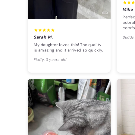
Mike 
Perfec
adorab
comfo
Sarah M.
Buddy,
My daughter loves this! The quality
is amazing and it arrived so quickly.
Fluffy, 3 years old