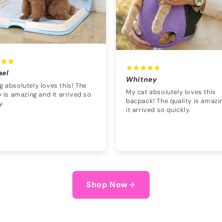
ael
Whitney
 absolutely loves this! The
My cat absolutely loves this
y is amazing and it arrived so
bacpack! The quality is amazi
y.
it arrived so quickly.
Shop Now