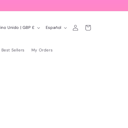
Iniciar
I
Carrito
Reino Unido | GBP £
Español
sesión
d
i
Best Sellers
My Orders
o
m
a